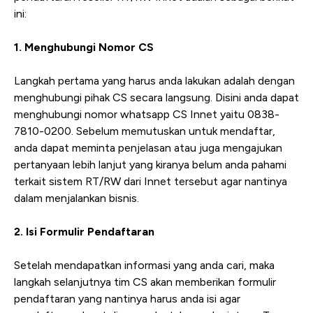
ini:
1. Menghubungi Nomor CS
Langkah pertama yang harus anda lakukan adalah dengan
menghubungi pihak CS secara langsung. Disini anda dapat
menghubungi nomor whatsapp CS Innet yaitu
0838-
7810-0200.
Sebelum memutuskan untuk mendaftar,
anda dapat meminta penjelasan atau juga mengajukan
pertanyaan lebih lanjut yang kiranya belum anda pahami
terkait sistem RT/RW dari Innet tersebut agar nantinya
dalam menjalankan bisnis.
2. Isi Formulir Pendaftaran
Setelah mendapatkan informasi yang anda cari, maka
langkah selanjutnya tim CS akan memberikan formulir
pendaftaran yang nantinya harus anda isi agar