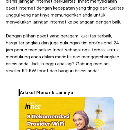
bisnis jaringan internet berkualitas. Innet menyediakan
paket internet dengan kecepatan yang tinggi dan kualitas
unggul yang nantinya memungkinkan anda untuk
menyalurkan jaringan internet ke pelanggan dengan baik.
Dengan pilihan paket yang beragam, kualitas terbaik,
harga terjangkau dan juga dukungan tim profesional 24
jam penuh menjadikan
Innet
sebagai opsi terbaik untuk
mendukung anda dalam merintis dan menggembangkan
bisnis anda. Jadi, tunggu apa lagi? Gabung menjadi
reseller RT RW
Innet
dan bangun bisnis anda!
Artikel Menarik Lainnya