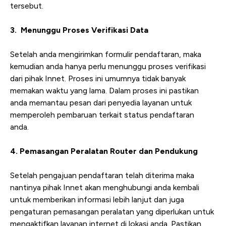
tersebut.
3. Menunggu Proses Verifikasi Data
Setelah anda mengirimkan formulir pendaftaran, maka
kemudian anda hanya perlu menunggu proses verifikasi
dari pihak Innet. Proses ini umumnya tidak banyak
memakan waktu yang lama. Dalam proses ini pastikan
anda memantau pesan dari penyedia layanan untuk
memperoleh pembaruan terkait status pendaftaran
anda.
4. Pemasangan Peralatan Router dan Pendukung
Setelah pengajuan pendaftaran telah diterima maka
nantinya pihak Innet akan menghubungi anda kembali
untuk memberikan informasi lebih lanjut dan juga
pengaturan pemasangan peralatan yang diperlukan untuk
mengaktifkan layanan internet di lokasi anda. Pastikan