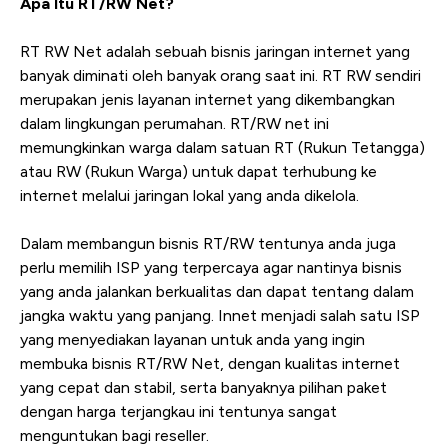
Apa Itu RT/RW Net?
RT RW Net adalah sebuah bisnis jaringan internet yang
banyak diminati oleh banyak orang saat ini. RT RW sendiri
merupakan jenis layanan internet yang dikembangkan
dalam lingkungan perumahan. RT/RW net ini
memungkinkan warga dalam satuan RT (Rukun Tetangga)
atau RW (Rukun Warga) untuk dapat terhubung ke
internet melalui jaringan lokal yang anda dikelola.
Dalam membangun bisnis RT/RW tentunya anda juga
perlu memilih ISP yang terpercaya agar nantinya bisnis
yang anda jalankan berkualitas dan dapat tentang dalam
jangka waktu yang panjang. Innet menjadi salah satu ISP
yang menyediakan layanan untuk anda yang ingin
membuka bisnis RT/RW Net, dengan kualitas internet
yang cepat dan stabil, serta banyaknya pilihan paket
dengan harga terjangkau ini tentunya sangat
menguntukan bagi reseller.