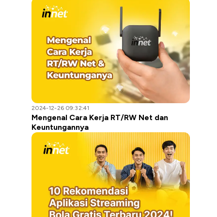
2024-12-26 09:32:41
Mengenal Cara Kerja RT/RW Net dan
Keuntungannya